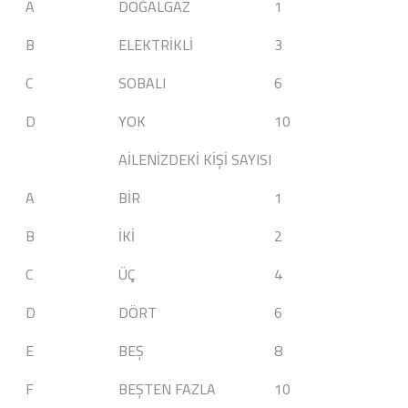
A
DOĞALGAZ
1
B
ELEKTRİKLİ
3
C
SOBALI
6
D
YOK
10
AİLENİZDEKİ KİŞİ SAYISI
A
BİR
1
B
İKİ
2
C
ÜÇ
4
D
DÖRT
6
E
BEŞ
8
F
BEŞTEN FAZLA
10