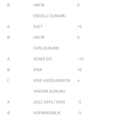
B
HAYIR
0
ENGELLİ DURUMU
A
EVET
15
B
HAYIR
0
EVİN DURUMU
A
KENDİ EVİ
-10
B
KİRA
10
C
KİRA KARŞILANIYOR
4
YARDIM DURUMU
A
2022 SAYILI YASA
-5
B
KAYMAKAMLIK
-5