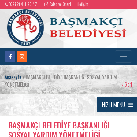
(0272) 411 20 47
Talep ve Öneri
İletişim
Anasayfa
/ BAŞMAKÇI BELEDİYE BAŞKANLIĞI SOSYAL YARDIM
YÖNETMELİĞİ
Geri
HIZLI MENU
BAŞMAKÇI BELEDİYE BAŞKANLIĞI
SOSYAL YARDIM YÖNETMELİĞİ