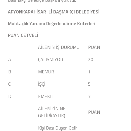
Başmakçı Belediye Başkanı yürütür.
AFYONKARAHİSAR İLİ BAŞMAKÇI BELEDİYESİ
Muhtaçlık Yardımı Değerlendirme Kriterleri
PUAN CETVELİ
AİLENİN İŞ DURUMU
PUAN
A
ÇALIŞMIYOR
20
B
MEMUR
1
C
İŞÇİ
5
D
EMEKLİ
7
AİLENİZİN NET
PUAN
GELİRİ(AYLIK)
Kişi Başı Düşen Gelir