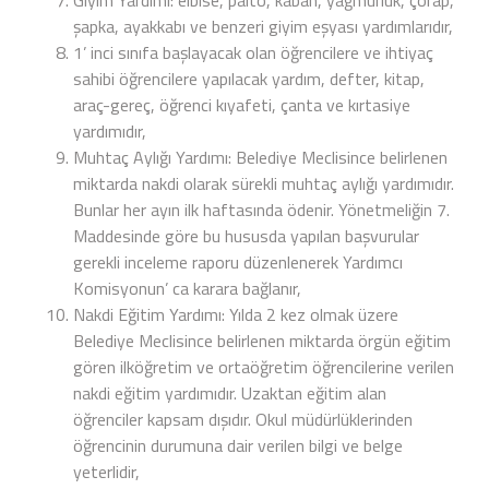
Giyim Yardımı: elbise, palto, kaban, yağmurluk, çorap,
şapka, ayakkabı ve benzeri giyim eşyası yardımlarıdır,
1’ inci sınıfa başlayacak olan öğrencilere ve ihtiyaç
sahibi öğrencilere yapılacak yardım, defter, kitap,
araç-gereç, öğrenci kıyafeti, çanta ve kırtasiye
yardımıdır,
Muhtaç Aylığı Yardımı: Belediye Meclisince belirlenen
miktarda nakdi olarak sürekli muhtaç aylığı yardımıdır.
Bunlar her ayın ilk haftasında ödenir. Yönetmeliğin 7.
Maddesinde göre bu hususda yapılan başvurular
gerekli inceleme raporu düzenlenerek Yardımcı
Komisyonun’ ca karara bağlanır,
Nakdi Eğitim Yardımı: Yılda 2 kez olmak üzere
Belediye Meclisince belirlenen miktarda örgün eğitim
gören ilköğretim ve ortaöğretim öğrencilerine verilen
nakdi eğitim yardımıdır. Uzaktan eğitim alan
öğrenciler kapsam dışıdır. Okul müdürlüklerinden
öğrencinin durumuna dair verilen bilgi ve belge
yeterlidir,