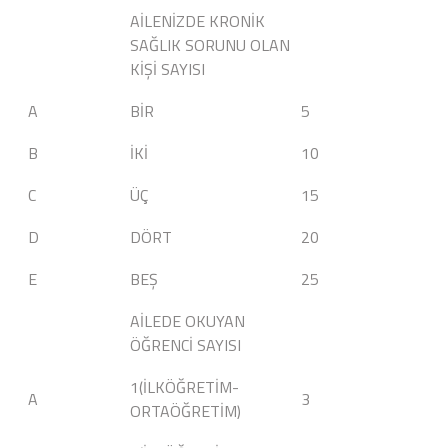
AİLENİZDE KRONİK
SAĞLIK SORUNU OLAN
KİŞİ SAYISI
A
BİR
5
B
İKİ
10
C
ÜÇ
15
D
DÖRT
20
E
BEŞ
25
AİLEDE OKUYAN
ÖĞRENCİ SAYISI
1(İLKÖĞRETİM-
A
3
ORTAÖĞRETİM)