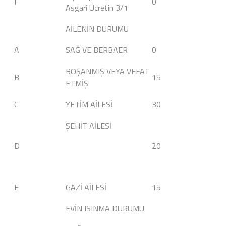
F
0
Asgari Ücretin 3/1
AİLENİN DURUMU
A
SAĞ VE BERBAER
0
BOŞANMIŞ VEYA VEFAT
B
15
ETMİŞ
C
YETİM AİLESİ
30
ŞEHİT AİLESİ
D
20
E
GAZİ AİLESİ
15
EVİN ISINMA DURUMU