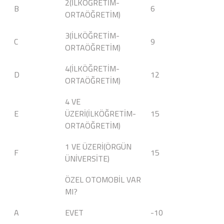
2(İLKÖĞRETİM-
B
6
ORTAÖĞRETİM)
3(İLKÖĞRETİM-
C
9
ORTAÖĞRETİM)
4(İLKÖĞRETİM-
D
12
ORTAÖĞRETİM)
4 VE
E
ÜZERİ(İLKÖĞRETİM-
15
ORTAÖĞRETİM)
1 VE ÜZERİ(ÖRGÜN
F
15
ÜNİVERSİTE)
ÖZEL OTOMOBİL VAR
MI?
A
EVET
-10