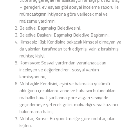
tıbbi araç gereç ile rehabilitasyon amaçlı protez araç
– gereçleri, ev eşyası gibi sosyal inceleme raporu ile
müracaatçının ihtiyacına göre verilecek mal ve
malzeme yardımını,
Belediye: Başmakçı Belediyesini,
Belediye Başkanı: Başmakçı Belediye Başkanını,
Kimsesiz Kişi: Kendisine bakacak kimsesi olmayan ya
da yakınları tarafından terk edişmiş, yalnız bırakılmış
muhtaç kişiyi,
Komisyon: Sosyal yardımdan yararlanacakları
inceleyen ve değerlendiren, sosyal yardım
komisyonunu,
Muhtaçlık: Kendisini, eşini ve bakmakla yükümlü
olduğunu çocuklarını, anne ve babasını bulundukları
mahallin hayat şartlarına göre asgari seviyede
geçindirmeye yetecek geliri, malvarlığı veya kazancı
bulunmama halini,
Muhtaç Kimse: Bu yönetmeliğe göre muhtaç olan
kişileri,