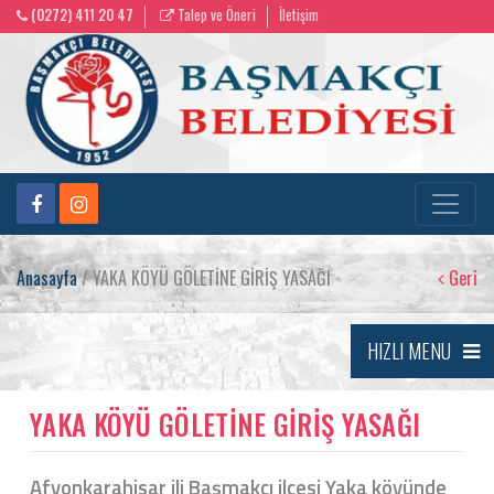
(0272) 411 20 47
Talep ve Öneri
İletişim
Anasayfa
/ YAKA KÖYÜ GÖLETİNE GİRİŞ YASAĞI
Geri
HIZLI MENU
YAKA KÖYÜ GÖLETİNE GİRİŞ YASAĞI
Afyonkarahisar ili Başmakçı ilçesi Yaka köyünde