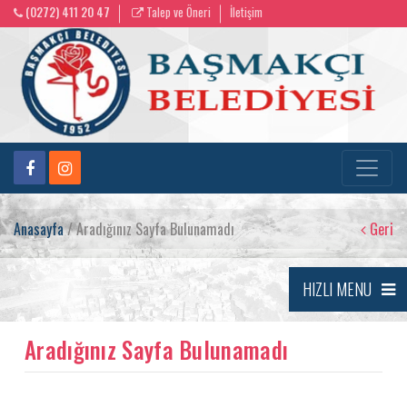
(0272) 411 20 47
Talep ve Öneri
İletişim
Anasayfa
/ Aradığınız Sayfa Bulunamadı
Geri
HIZLI MENU
Aradığınız Sayfa Bulunamadı