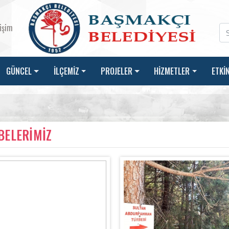
tişim
GÜNCEL
İLÇEMİZ
PROJELER
HİZMETLER
ETKİ
BELERİMİZ