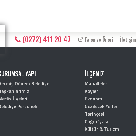
(0272) 411 20 47
Talep ve Öneri
İletişim
KURUMSAL YAPI
İLÇEMİZ
Geçmiş Dönem Belediye
Mahalleler
Başkanlarımız
Köyler
Meclis Üyeleri
Ekonomi
Belediye Personeli
Gezilecek Yerler
Tarihçesi
Coğrafyası
Kültür & Turizm