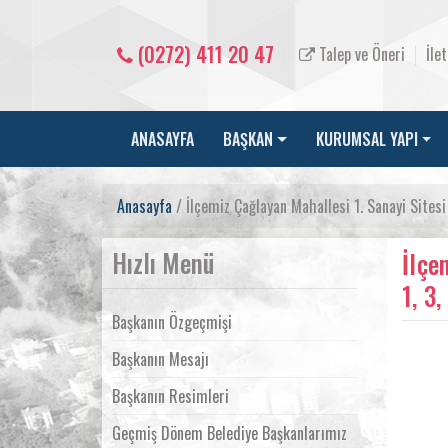
(0272) 411 20 47
Talep ve Öneri
İle
ANASAYFA
BAŞKAN
KURUMSAL YAPI
Anasayfa
/ İlçemiz Çağlayan Mahallesi 1. Sanayi Sitesi 3,
Hızlı Menü
İlçe
1, 3,
Başkanın Özgeçmişi
Başkanın Mesajı
Başkanın Resimleri
Geçmiş Dönem Belediye Başkanlarımız