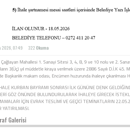
s 2026, 07:49
322
Okuma
 Çağlayan Mahallesi 1. Sanayi Sitesi 3, 4, 8, 9 ve 10 nolu ve 2. Sanay
arın 3(Üç) yıl müddetle kiraya verilmek üzere 2886 Sayılı D.İ.K 45. 
nde Başkanlık makam odası, Encümen huzurunda ihaleye çıkarılması H
İHALE KURBAN BAYRAMI SONRASI İLK GÜNÜNE DENK GELDİĞİND
ERİ GÖZ ÖNÜNDE BULUNDURULARAK İHALEYE GİRECEK İSTEKL
AMALARI İÇİN EVRAK TESLİMİ VE GEÇİCİ TEMİNATLARIN 22.05.
 YATIRILMASI.
raf Galerisi