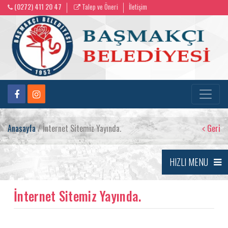
(0272) 411 20 47
Talep ve Öneri
İletişim
Anasayfa
/ İnternet Sitemiz Yayında.
Geri
HIZLI MENU
İnternet Sitemiz Yayında.