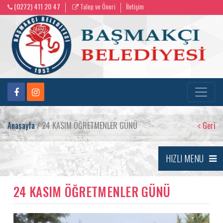
(0272) 411 20 47
Talep ve Öneri
İletişim
Anasayfa
/ 24 KASIM ÖĞRETMENLER GÜNÜ
Geri
HIZLI MENU
24 KASIM ÖĞRETMENLER GÜNÜ