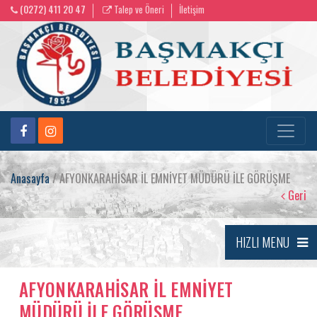
(0272) 411 20 47
Talep ve Öneri
İletişim
Anasayfa
/ AFYONKARAHİSAR İL EMNİYET MÜDÜRÜ İLE GÖRÜŞME
Geri
HIZLI MENU
AFYONKARAHİSAR İL EMNİYET
MÜDÜRÜ İLE GÖRÜŞME