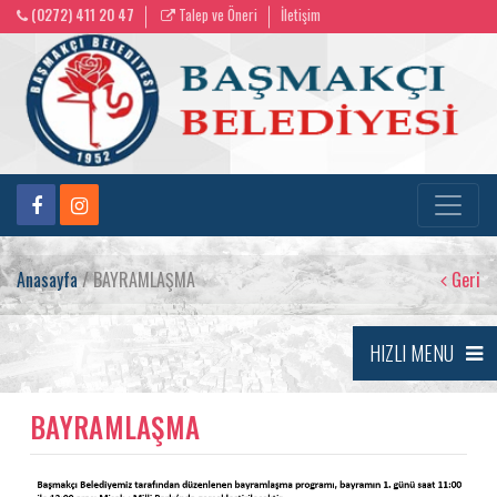
(0272) 411 20 47
Talep ve Öneri
İletişim
Anasayfa
/ BAYRAMLAŞMA
Geri
HIZLI MENU
BAYRAMLAŞMA