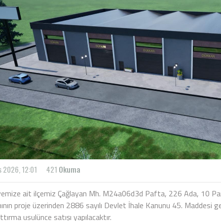
s 2026, 12:01
421
Okuma
yemize ait ilçemiz Çağlayan Mh. M24a06d3d Pafta, 226 Ada, 10 Pars
ının proje üzerinden 2886 sayılı Devlet İhale Kanunu 45. Maddesi ge
ttırma usulünce satışı yapılacaktır.