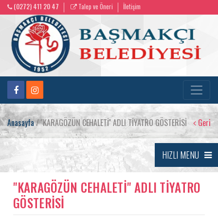
(0272) 411 20 47
Talep ve Öneri
İletişim
Anasayfa
/ ''KARAGÖZÜN CEHALETİ'' ADLI TİYATRO GÖSTERİSİ
Geri
HIZLI MENU
''KARAGÖZÜN CEHALETİ'' ADLI TİYATRO
GÖSTERİSİ