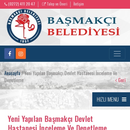
(0272) 411 20 47
Talep ve Öneri
İletişim
Anasayfa
/ Yeni Yapılan Başmakçı Devlet Hastanesi İnceleme Ve
Denetleme
Geri
HIZLI MENU
Yeni Yapılan Başmakçı Devlet
Hastanesi İnceleme Ve Denetleme