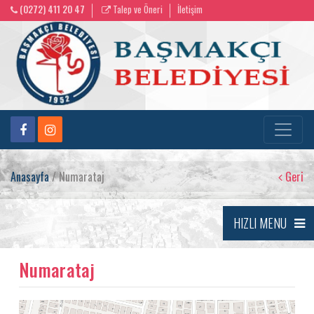
(0272) 411 20 47
Talep ve Öneri
İletişim
Anasayfa
/ Numarataj
Geri
HIZLI MENU
Numarataj